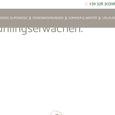
+39 328 3039
IDENCE ALPENROSE
FERIENWOHNUNGEN
SOMMER & WINTER
URLAUB 
ühlingserwachen.