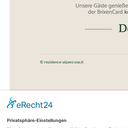
Unsere Gäste genieße
der BrixenCard
k
D
© residence-alpenrose.it