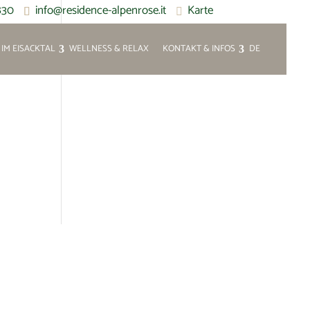
830
info@residence-alpenrose.it
Karte
IM EISACKTAL
WELLNESS & RELAX
KONTAKT & INFOS
DE