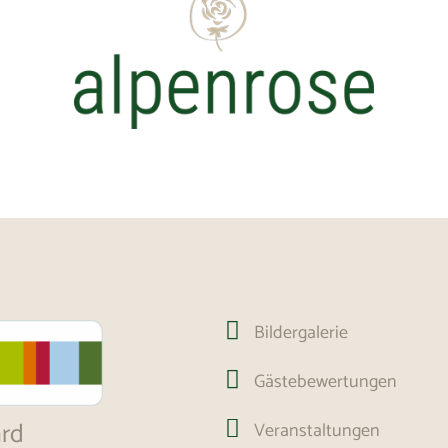

Bildergalerie

Gästebewertungen
ard

Veranstaltungen