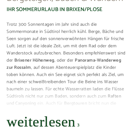
IHR SOMMERURLAUB IN BRIXEN/PLOSE
Trotz 300 Sonnentagen im Jahr sind auch die
Sommermonate in Südtirol herrlich kühl. Berge, Bäche und
Seen sorgen auf den sonnenverwöhnten Hängen für frische
Luft. Jetzt ist die ideale Zeit, um mit dem Rad oder dem
Wanderstock aufzubrechen. Besonders empfehlenswert sind
der
Brixener Höhenweg
, oder der
Panorama-Wanderweg
zur Rossalm
, auf dessen Abenteuerspielplatz die Kinder
toben können. Auch ein See eignet sich perfekt als Ziel, um
nach einer schweißtreibenden Tour die Beine ins Wasser
baumeln zu lassen. Für echte Wasserratten laden die Flüsse
Südtirols nicht nur zum Baden, sondern auch zum
Raften
und Canyoning
ein. Auch für
Bergtouren
bricht nun die
Saison an, denn schon ab April sind die meisten Hütten in
weiterlesen
der Umgebung bewirtschaftet. Auf einer Alm bei herrlichem
Panorama schmecken die Südtiroler Spezialitäten so
3
köstlich, wie sonst nirgendwo! Tipp
: Fragen Sie