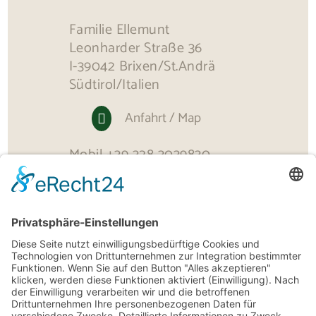
Familie Ellemunt
Leonharder Straße 36
I-39042 Brixen/St.Andrä
Südtirol/Italien
Anfahrt / Map

Mobil
+39 328 3039830
info@residence-alpenrose.it
© residence-alpenrose.it