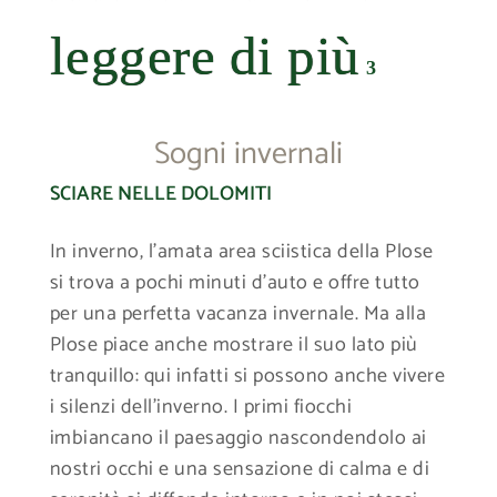
lieti di darvi dei consigli per stupende
escursioni.
leggere di più
3
Nella vicina cittadina di Bressanone
troverete numerose opportunità per lo
Sogni invernali
shopping: resterete subito affascinati
dall’atmosfera speciale, dai vicoli pittoreschi
SCIARE NELLE DOLOMITI
e dalla ricca vita culturale di questo antico
centro.
In inverno, l’amata area sciistica della Plose
si trova a pochi minuti d’auto e offre tutto
Una vacanza estiva nelle montagne dell’Alto
per una perfetta vacanza invernale. Ma alla
Adige significa essere svegliati dal cinguettio
Plose piace anche mostrare il suo lato più
degli uccelli, mettersi le scarpe da corsa per
tranquillo: qui infatti si possono anche vivere
fare un po’ di jogging o una piccola sessione
i silenzi dell’inverno. I primi fiocchi
di yoga o Qi Gong nel nostro giardino, per
imbiancano il paesaggio nascondendolo ai
continuare poi con un tuffo nella nostra
nostri occhi e una sensazione di calma e di
piccola piscina benessere: questo è un modo