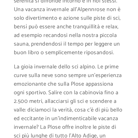
serenità si diffonde intorno e in noi stessi.
ideale per iniziare la giornata. I fragranti
Una vacanza invernale all’Alpennrose non è
panini appena sfornati vi aspettano per la
solo divertimento e azione sulle piste di sci,
colazione nel vostro appartamento. Potete
bensì può essere anche tranquillità e relax,
scalare le cime delle montagne o
ad esempio recandosi nella nostra piccola
semplicemente fare delle tranquille le
sauna, prendendosi il tempo per leggere un
escursioni sulla Plose, con panorami
buon libro o semplicemente riposandosi.
mozzafiato sulle Dolomiti. Ammirate il
sorgere del sole sul Monte Forca Grande o
La gioia invernale dello sci alpino. Le prime
recatevi sulla Plose per immortalare con la
curve sulla neve sono sempre un’esperienza
vostra macchina fotografica dei tramonti
emozionante che sulla Plose appassiona
indimenticabili.
ogni sportivo. Salire con la cabinovia fino a
2.500 metri, allacciarsi gli sci e scendere a
La primavera a Bressanone, in Alto Adige, è
valle: diciamoci la verità, cosa c’è di più bello
particolarmente bella e i primi raggi di sole
ed eccitante in un’indimenticabile vacanza
dell’anno scaldano il corpo e l’anima. È
invernale? La Plose offre inoltre le piste di
questo il momento migliore per vivere i
sci più lunghe di tutto l’Alto Adige, un