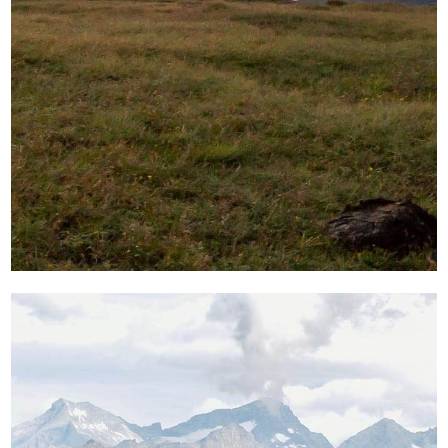
in uno dei numerosi locali del Törggelen. È il
momento degli appassionati di fotografia
che possono catturare tutte le sfumature di
colore dei paesaggi di Bressanone.
Benvenuti negli
appartamenti a
Bressanone/Sant’Andrea
, benvenuti nella
vostra vacanza in Alto Adige,
La famiglia Ellemunt è lieta di accogliervi.