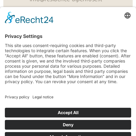
© residence-alpenrose.it
Impressum
|
Privacy
| P.IVA: IT01336460215 | powered by