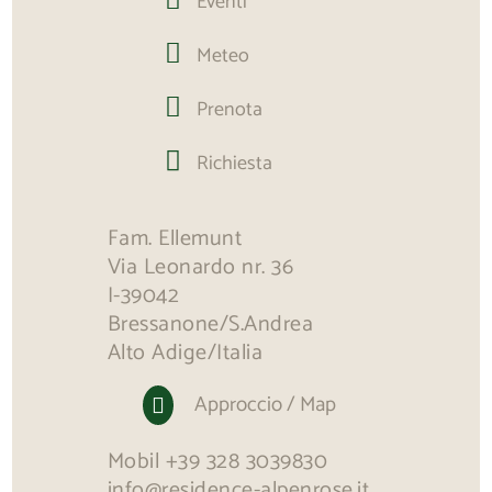
Eventi

Meteo

Prenota

Richiesta
Fam. Ellemunt
Via Leonardo nr. 36
I-39042
Bressanone/S.Andrea
Alto Adige/Italia
Approccio / Map

Mobil
+39 328 3039830
info@residence-alpenrose.it